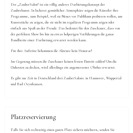
Der „ZauberSalon“ ist ein völlig anderes Darbietungskonzept der
Zauberkunst. In lockerer gemütlicher Atmosphäre zeigen die Künstler ihre
Programme, zum Beispiel, weil sie Neues vor Publikum probieren wollen, um
Kunststücke zu zeigen, die sie nicht im regulären Programm zeigen oder
einfach aus Spaß an der Freude. Das bedeutet für den Zuschauer, dass von
der perfekten Show bis hin zu etwas holperigen Vorführungen die ganze
Bandbreite einer Darbietung erwartet werden kann.
Für ihre Auftritte bekommen die Akteure kein Honorar!
Im Gegenzug müssen die Zuschauer keinen festen Eintritt zahlen! Um die
Unkosten zu decken, wird allerdings ein angemessener Obolus erwartet.
Es gibt zur Zeit in Deutschland drei ZauberSalons: in Hannover, Wuppertal
und Bad Oeynhausen.
Platzreservierung
Falls Sie sich rechtzeitig einen guten Platz sichern möchtern, senden Sie