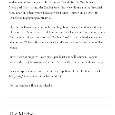
und geheimnisvoll zugleich. Unbekanntes Terrain für die Zuschauer?
Vielleicht! Hier springt der ZauberSalon Bad Oeynhausen in die Bresche!
Und zwar an jedem ersten Mittwoch im Monat - immer um 20 Uhr - im
Druckerei Begegnungszentrum e.V.
Herzlich willkommen in der lockeren Umgebung dieser Kleinkunstbühne im
Herzen Bad Oeynhausens! Erleben Sie die verschiedenen Facetten moderner
Zauberkunst, dargeboten von den Zauberkünstlern und Künstlerinnen des
Magischen Zirkels! Sie erleben als Gast die ganze Bandbreite zeitgemäßer
Magie.
Eintrittspreis? Negativ - aber eine Spende ist uns willkommen. Daraus
werden die Projektkosten bestritten. Die Künstler verzichten auf eine Gage.
Eines versprechen wir: Wir sind mit viel Spaß und Herzblut bei der Sache.
Neugierig? Schauen sie einfach einmal rein.
Das garantieren Ihnen die Macher
Die Macher