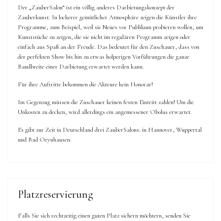
Der „ZauberSalon“ ist ein völlig anderes Darbietungskonzept der
Zauberkunst. In lockerer gemütlicher Atmosphäre zeigen die Künstler ihre
Programme, zum Beispiel, weil sie Neues vor Publikum probieren wollen, um
Kunststücke zu zeigen, die sie nicht im regulären Programm zeigen oder
einfach aus Spaß an der Freude. Das bedeutet für den Zuschauer, dass von
der perfekten Show bis hin zu etwas holperigen Vorführungen die ganze
Bandbreite einer Darbietung erwartet werden kann.
Für ihre Auftritte bekommen die Akteure kein Honorar!
Im Gegenzug müssen die Zuschauer keinen festen Eintritt zahlen! Um die
Unkosten zu decken, wird allerdings ein angemessener Obolus erwartet.
Es gibt zur Zeit in Deutschland drei ZauberSalons: in Hannover, Wuppertal
und Bad Oeynhausen.
Platzreservierung
Falls Sie sich rechtzeitig einen guten Platz sichern möchtern, senden Sie