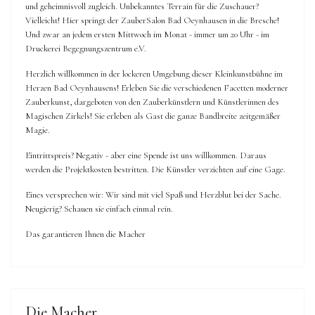
und geheimnisvoll zugleich. Unbekanntes Terrain für die Zuschauer?
Vielleicht! Hier springt der ZauberSalon Bad Oeynhausen in die Bresche!
Und zwar an jedem ersten Mittwoch im Monat - immer um 20 Uhr - im
Druckerei Begegnungszentrum e.V.
Herzlich willkommen in der lockeren Umgebung dieser Kleinkunstbühne im
Herzen Bad Oeynhausens! Erleben Sie die verschiedenen Facetten moderner
Zauberkunst, dargeboten von den Zauberkünstlern und Künstlerinnen des
Magischen Zirkels! Sie erleben als Gast die ganze Bandbreite zeitgemäßer
Magie.
Eintrittspreis? Negativ - aber eine Spende ist uns willkommen. Daraus
werden die Projektkosten bestritten. Die Künstler verzichten auf eine Gage.
Eines versprechen wir: Wir sind mit viel Spaß und Herzblut bei der Sache.
Neugierig? Schauen sie einfach einmal rein.
Das garantieren Ihnen die Macher
Die Macher